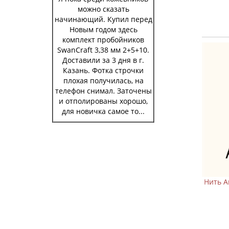
можно сказать
начинающий. Купил перед
Новым годом здесь
комплект пробойников
SwanCraft 3,38 мм 2+5+10.
Доставили за 3 дня в г.
Казань. Фотка строчки
плохая получилась, на
телефон снимал. Заточены
и отполированы хорошо,
для новичка самое то...
вощеная крученая
Нить Artisan Soul вощеная крученая
5 мм A22
круглая 0,65 мм A23
0 р.
359 р.
480 р.
ну
В корзину