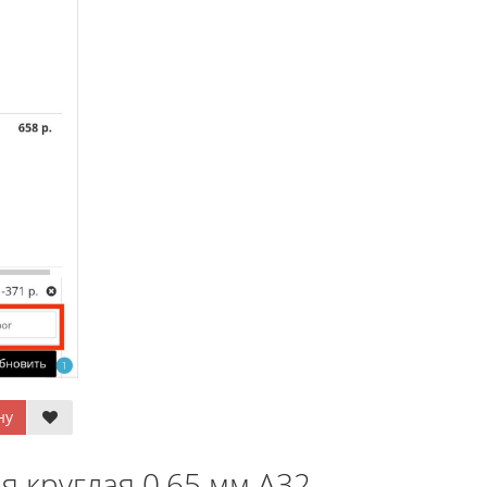
ну
я круглая 0,65 мм A32 -