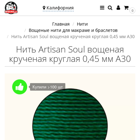
Калифорния
0
Ваш город —
Главная
Нити
Калифорния
Вощеные нити для макраме и браслетов
Угадали?
Нить Artisan Soul вощеная крученая круглая 0,45 мм A30
Нить Artisan Soul вощеная
крученая круглая 0,45 мм A30
Купили >100 шт