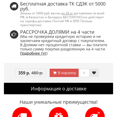
Бесплатная доставка ТК СДЭК от 5000
руб.
Заказы от 5000 руб. весом
до 20 кг
доставляем по всей
РФ, в Казахстан и Беларусь БЕСПЛАТНО (не действует
на тарифы доставки Почтой РФ и DPD Тёплым
транспортом).
РАССРОЧКА ДОЛЯМИ на 4 части
(Мы не проверяем кредитную историю и не
заключаем кредитный договор с покупателем.
В Долями нет процентной ставки — вы платите
только сумму покупки разделенную на 4 части.
Подробнее тут
)
359 р.
480 р.
В корзину
Информация о доставке
Наши уникальные преимущества!