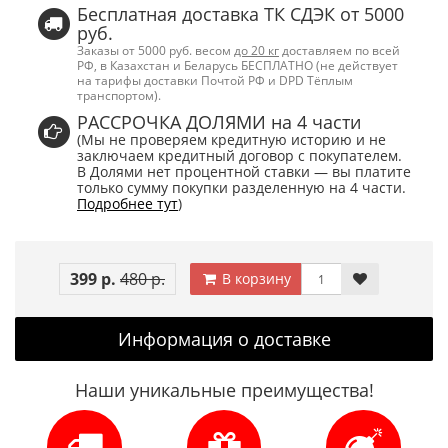
Бесплатная доставка ТК СДЭК от 5000
руб.
Заказы от 5000 руб. весом
до 20 кг
доставляем по всей
РФ, в Казахстан и Беларусь БЕСПЛАТНО (не действует
на тарифы доставки Почтой РФ и DPD Тёплым
транспортом).
РАССРОЧКА ДОЛЯМИ на 4 части
(Мы не проверяем кредитную историю и не
заключаем кредитный договор с покупателем.
В Долями нет процентной ставки — вы платите
только сумму покупки разделенную на 4 части.
Подробнее тут
)
399 р.
480 р.
В корзину
Информация о доставке
Наши уникальные преимущества!