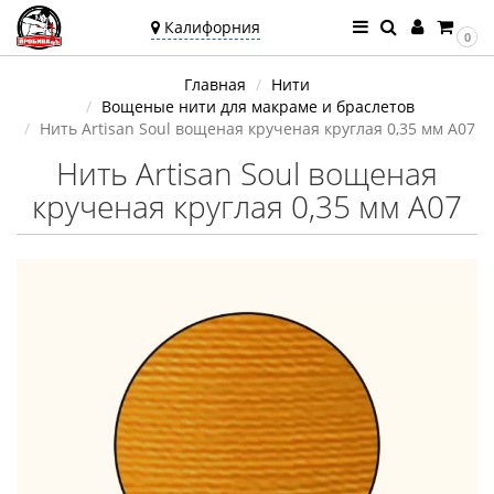
Калифорния
0
Ваш город —
Главная
Нити
Калифорния
Вощеные нити для макраме и браслетов
Угадали?
Нить Artisan Soul вощеная крученая круглая 0,35 мм A07
Нить Artisan Soul вощеная
крученая круглая 0,35 мм A07