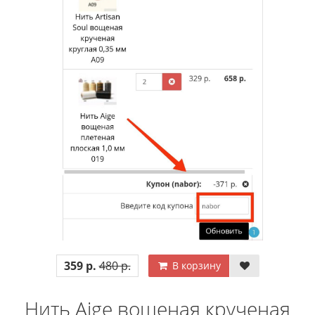
359 р.
480 р.
В корзину
Нить Aige вощеная крученая