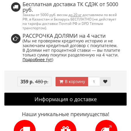
Бесплатная доставка ТК СДЭК от 5000
руб.
Заказы от 5000 руб. весом
до 20 кг
доставляем по всей
РФ, в Казахстан и Беларусь БЕСПЛАТНО (не действует
на тарифы доставки Почтой РФ и DPD Тёплым
транспортом).
РАССРОЧКА ДОЛЯМИ на 4 части
(Мы не проверяем кредитную историю и не
заключаем кредитный договор с покупателем.
В Долями нет процентной ставки — вы платите
только сумму покупки разделенную на 4 части.
Подробнее тут
)
359 р.
480 р.
В корзину
Информация о доставке
Наши уникальные преимущества!