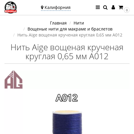
Калифорния
0
Ваш город —
Главная
Нити
Калифорния
Вощеные нити для макраме и браслетов
Угадали?
Нить Aige вощеная крученая круглая 0,65 мм A012
Нить Aige вощеная крученая
круглая 0,65 мм A012