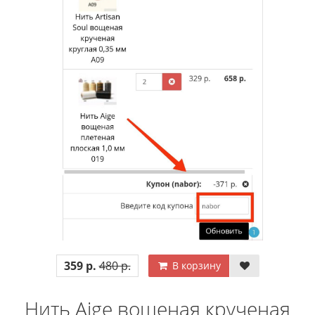
359 р.
480 р.
В корзину
Нить Aige вощеная крученая