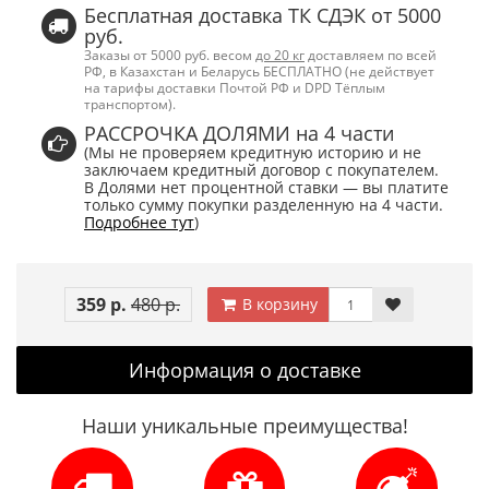
Бесплатная доставка ТК СДЭК от 5000
руб.
Заказы от 5000 руб. весом
до 20 кг
доставляем по всей
РФ, в Казахстан и Беларусь БЕСПЛАТНО (не действует
на тарифы доставки Почтой РФ и DPD Тёплым
транспортом).
РАССРОЧКА ДОЛЯМИ на 4 части
(Мы не проверяем кредитную историю и не
заключаем кредитный договор с покупателем.
В Долями нет процентной ставки — вы платите
только сумму покупки разделенную на 4 части.
Подробнее тут
)
359 р.
480 р.
В корзину
Информация о доставке
Наши уникальные преимущества!