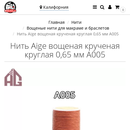
Калифорния
0
Ваш город —
Главная
Нити
Калифорния
Вощеные нити для макраме и браслетов
Угадали?
Нить Aige вощеная крученая круглая 0,65 мм A005
Нить Aige вощеная крученая
круглая 0,65 мм A005