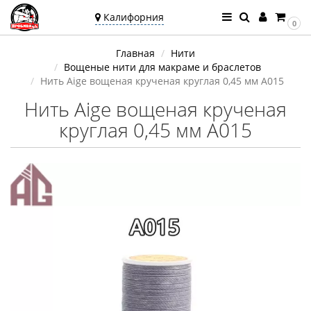
Калифорния
0
Ваш город —
Главная
Нити
Калифорния
Вощеные нити для макраме и браслетов
Угадали?
Нить Aige вощеная крученая круглая 0,45 мм A015
Нить Aige вощеная крученая
круглая 0,45 мм A015