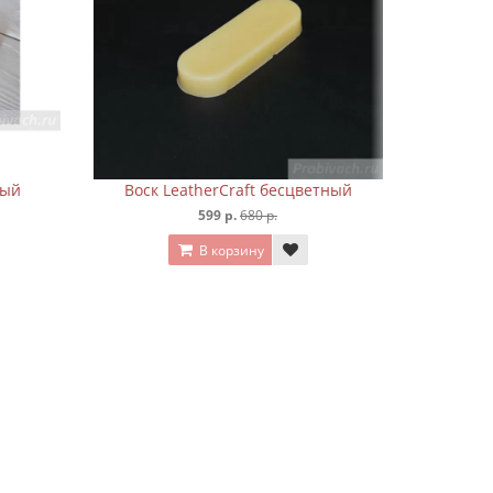
ный
Воск LeatherCraft бесцветный
Вос
599 р.
680 р.
В корзину