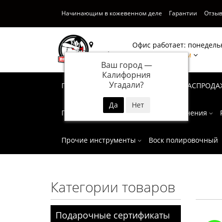
Начинающим в кожевенном деле
Гарантии
Отзы
Офис работает: понедельн
Калифорния
Написать нам
Ваш город —
Калифорния
Угадали?
Подарочные сертификаты
СУПЕР РАСПРОДА
Пробойники
Инструмент для тиснения
Прочие инструменты
Воск полировочный
Категории товаров
Подарочные сертификаты