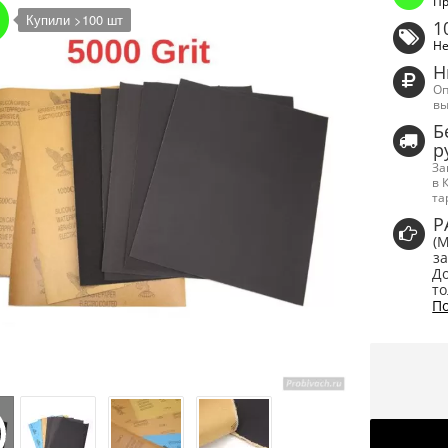
Пр
Купили >100 шт
1
Не
Н
Оп
вы
Б
р
За
в 
та
Р
(
за
До
то
По