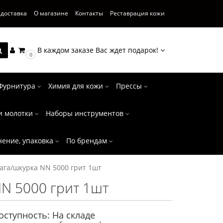
 доставка
О магазине
Контакты
Реставрация кожи
В каждом заказе Вас ждет подарок!
0
Фурнитура
Химия для кожи
Прессы
и молотки
Наборы инструментов
нение, упаковка
По брендам
ага/шкурка NN 5000 грит 1шт
N 5000 грит 1шт
оступность: На складе