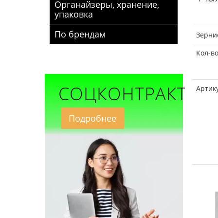
Органайзеры, хранение,
упаковка
По брендам
Зернис
Кол-во
СОЦКОНТРАКТ
Артик
Подробнее
Купили >100 шт