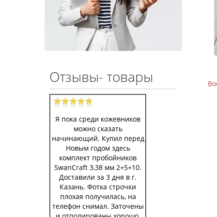
Отзывы- товары
Рубанок бевеллер LeatherCraft для
Во
шерфования кожи
499 р.
799 р.
Я пока среди кожевников
В корзину
можно сказать
начинающий. Купил перед
Новым годом здесь
комплект пробойников
SwanCraft 3,38 мм 2+5+10.
Доставили за 3 дня в г.
Казань. Фотка строчки
плохая получилась, на
телефон снимал. Заточены
и отполированы хорошо,