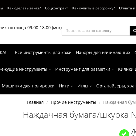
вы
Как сделать заказ?
Соцконтракт
Как купить в рассрочку?
Оплата и
ик-пятница 09:00-18:00 (мск)
ЖА!
Все инструменты для кожи
Наборы для начинающих
Режущие инструменты
Инструмент для разметки
Киянки 
Машинки для полировки
Нити
Иглы
Органайзеры, хра
Главная
Прочие инструменты
Наждачная бум
Наждачная бумага/шкурка N
Д