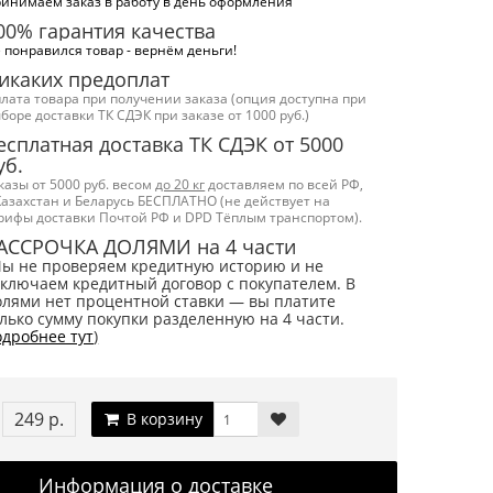
инимаем заказ в работу в день оформления
00% гарантия качества
 понравился товар - вернём деньги!
икаких предоплат
лата товара при получении заказа (опция доступна при
боре доставки ТК СДЭК при заказе от 1000 руб.)
есплатная доставка ТК СДЭК от 5000
уб.
казы от 5000 руб. весом
до 20 кг
доставляем по всей РФ,
Казахстан и Беларусь БЕСПЛАТНО (не действует на
рифы доставки Почтой РФ и DPD Тёплым транспортом).
АССРОЧКА ДОЛЯМИ на 4 части
Мы не проверяем кредитную историю и не
ключаем кредитный договор с покупателем. В
лями нет процентной ставки — вы платите
лько сумму покупки разделенную на 4 части.
дробнее тут
)
249 р.
В корзину
Информация о доставке