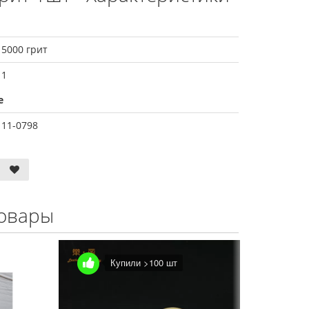
5000 грит
1
е
11-0798
овары
Купили >100 шт