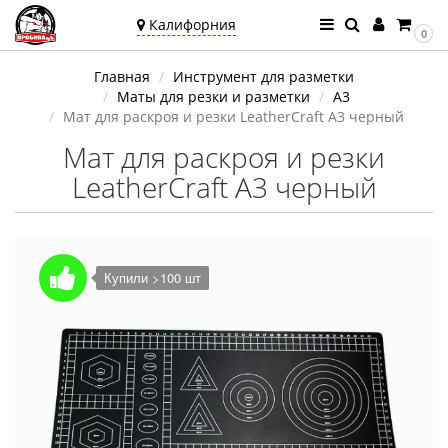
Калифорния
0
Ваш город —
Главная
Инструмент для разметки
Калифорния
Маты для резки и разметки
А3
Угадали?
Мат для раскроя и резки LeatherCraft А3 черный
Мат для раскроя и резки
LeatherCraft А3 черный
Купили >100 шт