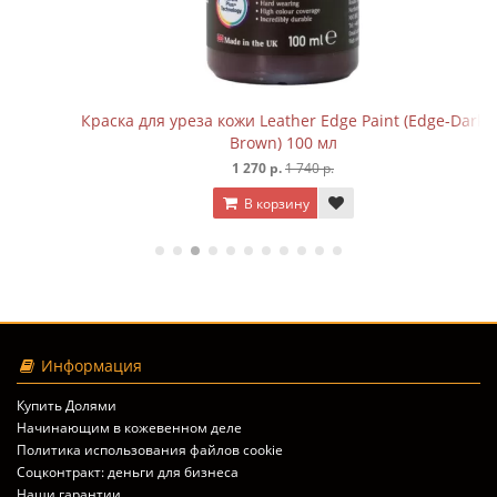
Краска для уреза кожи Leather Edge Paint (Edge-Dark
Brown) 100 мл
1 270 р.
1 740 р.
В корзину
Информация
Купить Долями
Начинающим в кожевенном деле
Политика использования файлов cookie
Соцконтракт: деньги для бизнеса
Наши гарантии