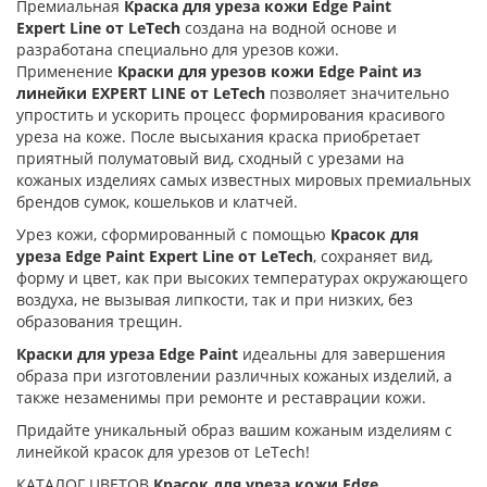
Премиальная
Краска для уреза кожи Edge Paint
Expert Line от LeTech
создана на водной основе и
разработана специально для урезов кожи.
Применение
Краски для урезов кожи Edge Paint из
линейки EXPERT LINE от LeTech
позволяет значительно
упростить и ускорить процесс формирования красивого
уреза на коже. После высыхания краска приобретает
приятный полуматовый вид, сходный с урезами на
кожаных изделиях самых известных мировых премиальных
брендов сумок, кошельков и клатчей.
Урез кожи, сформированный с помощью
Красок для
уреза Edge Paint Expert Line от LeTech
, сохраняет вид,
форму и цвет, как при высоких температурах окружающего
воздуха, не вызывая липкости, так и при низких, без
образования трещин.
Краски для уреза Edge Paint
идеальны для завершения
образа при изготовлении различных кожаных изделий, а
также незаменимы при ремонте и реставрации кожи.
Придайте уникальный образ вашим кожаным изделиям с
линейкой красок для урезов от LeTech!
КАТАЛОГ ЦВЕТОВ
Красок для уреза кожи Edge