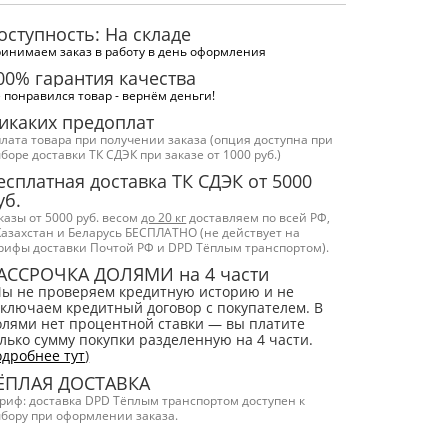
оступность: На складе
инимаем заказ в работу в день оформления
00% гарантия качества
 понравился товар - вернём деньги!
икаких предоплат
лата товара при получении заказа (опция доступна при
боре доставки ТК СДЭК при заказе от 1000 руб.)
есплатная доставка ТК СДЭК от 5000
уб.
казы от 5000 руб. весом
до 20 кг
доставляем по всей РФ,
Казахстан и Беларусь БЕСПЛАТНО (не действует на
рифы доставки Почтой РФ и DPD Тёплым транспортом).
АССРОЧКА ДОЛЯМИ на 4 части
Мы не проверяем кредитную историю и не
ключаем кредитный договор с покупателем. В
лями нет процентной ставки — вы платите
лько сумму покупки разделенную на 4 части.
дробнее тут
)
ЁПЛАЯ ДОСТАВКА
риф: доставка DPD Тёплым транспортом доступен к
бору при оформлении заказа.