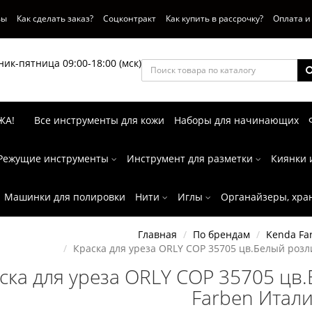
вы
Как сделать заказ?
Соцконтракт
Как купить в рассрочку?
Оплата и
ик-пятница 09:00-18:00 (мск)
ЖА!
Все инструменты для кожи
Наборы для начинающих
Режущие инструменты
Инструмент для разметки
Киянки 
Машинки для полировки
Нити
Иглы
Органайзеры, хра
Главная
По брендам
Kenda Fa
Краска для уреза ORLY COP 35705 цв.Белый розли
ска для уреза ORLY COP 35705 цв.
Farben Итал