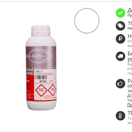
Д
Пр
1
Не
Н
Оп
вы
Б
р
За
в 
та
Р
(
за
До
то
По
Т
Та
вы