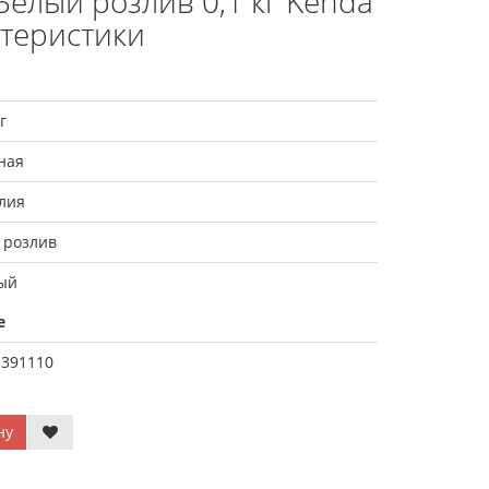
Белый розлив 0,1 кг Kenda
ктеристики
г
ная
лия
 розлив
ый
е
1391110
ну