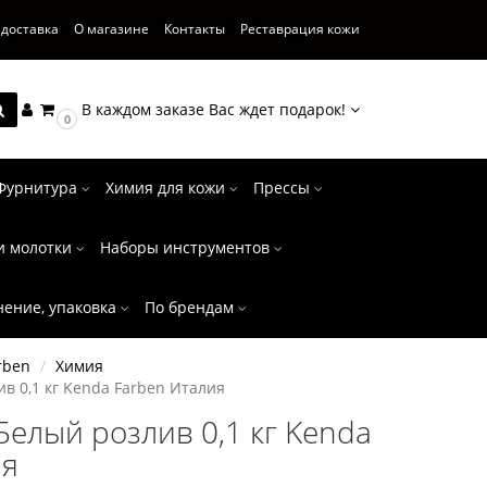
 доставка
О магазине
Контакты
Реставрация кожи
В каждом заказе Вас ждет подарок!
0
Фурнитура
Химия для кожи
Прессы
и молотки
Наборы инструментов
нение, упаковка
По брендам
rben
Химия
в 0,1 кг Kenda Farben Италия
Белый розлив 0,1 кг Kenda
ия