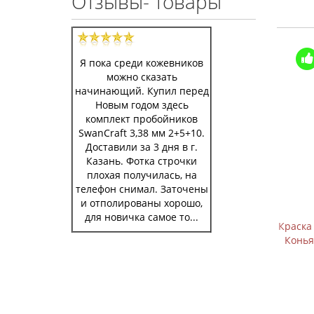
Отзывы- товары
Купили >100 шт
Я пока среди кожевников
можно сказать
начинающий. Купил перед
Новым годом здесь
комплект пробойников
SwanCraft 3,38 мм 2+5+10.
Доставили за 3 дня в г.
Казань. Фотка строчки
плохая получилась, на
телефон снимал. Заточены
и отполированы хорошо,
для новичка самое то...
Y SD COP
Краска для уреза ORLY COP 35715 цв.
Краск
1 кг Kenda
Коньяк розлив 0,1 кг Kenda Farben
Ней
я
Италия
359 р.
480 р.
В корзину