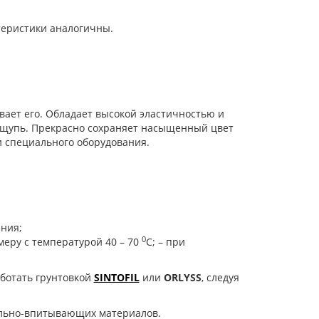
теристики аналогичны.
вает его. Обладает высокой эластичностью и
 ощупь. Прекрасно сохраняет насыщенный цвет
и специального оборудования.
ния;
0
меру с температурой 40 – 70
С; – при
ботать грунтовкой
SINTOFIL
или
ORLYSS
, следуя
ильно-впитывающих материалов.