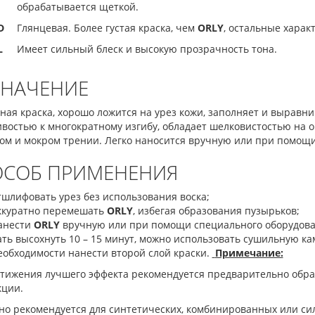
обрабатывается щеткой.
D
Глянцевая. Более густая краска, чем
ORLY
, остальные харак
L
Имеет сильный блеск и высокую прозрачность тона.
ЗНАЧЕНИЕ
ая краска, хорошо ложится на урез кожи, заполняет и выравни
ивостью к многократному изгибу, обладает шелковистостью на
хом и мокром трении. Легко наносится вручную или при помощ
ОСОБ ПРИМЕНЕНИЯ
тшлифовать урез без использования воска;
ккуратно перемешать
ORLY
, избегая образования пузырьков;
анести
ORLY
вручную или при помощи специального оборудова
ать высохнуть 10 – 15 минут, можно использовать сушильную ка
еобходимости нанести второй слой краски.
Примечание:
стижения лучшего эффекта рекомендуется предварительно обра
кции.
но рекомендуется для синтетических, комбинированных или с