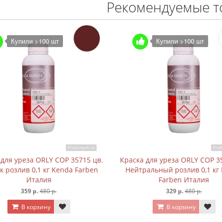
Рекомендуемые т
Купили >100 шт
а для уреза ORLY COP 35700 цв.
Краска для уреза ORLY CO
тральный розлив 0,1 кг Kenda
ТАБАК розлив 0,1 кг Kenda
Farben Италия
Италия
329 р.
480 р.
179 р.
480 р.
В корзину
В корзину