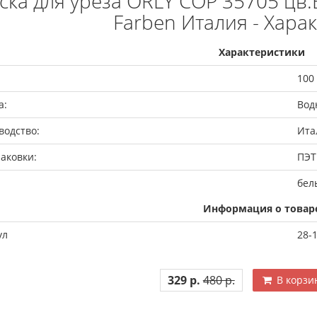
ска для уреза ORLY COP 35705 цв.
Farben Италия - Хара
Характеристики
100 
а:
Вод
водство:
Ита
аковки:
ПЭТ
бел
Информация о товар
ул
28-
329 р.
480 р.
В корзи