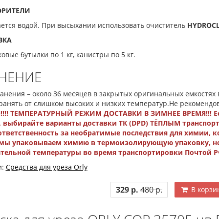
ОРИТЕЛИ
ется водой. При высыхании использовать очиститель
HYDROC
ВКА
овые бутылки по 1 кг, канистры по 5 кг.
НЕНИЕ
ранения – около 36 месяцев в закрытых оригинальных емкостях
ранять от слишком высоких и низких температур.Не рекомендо
!!! ТЕМПЕРАТУРНЫЙ РЕЖИМ ДОСТАВКИ В ЗИМНЕЕ ВРЕМЯ!!!
Е
, выбирайте варианты доставки ТК (DPD) ТЁПЛЫМ транспор
ответственность за необратимые последствия для химии, к
мы упаковываем химию в термоизолирующую упаковку, но э
тельной температуры во время транспортировки Почтой РФ
и:
Средства для уреза Orly
329 р.
480 р.
В корзи