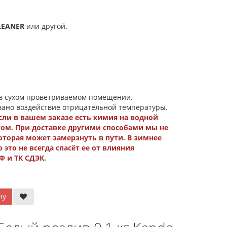
LEANER
или другой.
 в сухом проветриваемом помещении.
вано воздействие отрицательной температуры.
сли в вашем заказе есть химия на водной
том. При доставке другими способами мы не
оторая может замерзнуть в пути. В зимнее
то не всегда спасёт ее от влияния
 и ТК СДЭК.
ну