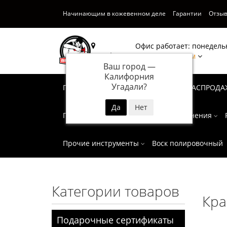
Начинающим в кожевенном деле
Гарантии
Отзы
Офис работает: понедельн
Калифорния
Написать нам
Ваш город —
Калифорния
Угадали?
Подарочные сертификаты
СУПЕР РАСПРОДА
Пробойники
Инструмент для тиснения
Прочие инструменты
Воск полировочный
Категории товаров
Кра
Подарочные сертификаты