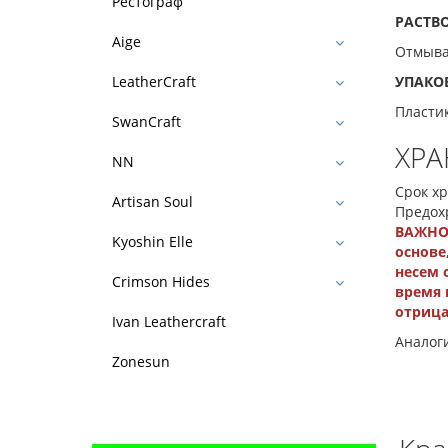
Рестограф
РАСТВ
Aige
Отмыва
УПАКО
LeatherCraft
Пластик
SwanCraft
ХРА
NN
Срок х
Artisan Soul
Предох
ВАЖНО!
Kyoshin Elle
основе
несем 
Crimson Hides
время 
отрица
Ivan Leathercraft
Аналог
Zonesun