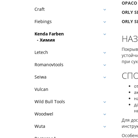
OPACO
Craft
ORLY S
ORLY S
Fiebings
Kenda Farben
НА
- Химия
Покрывн
Letech
устойч
при су
Romanovtools
СП
Seiwa
о
Vulcan
а
н
Wild Bull Tools
д
н
Woodwel
Для до
инстру
Wuta
Особен