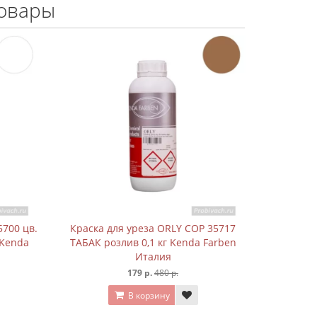
овары
P 35717
Краска для уреза ORLY 357151
Краска
 Farben
цв.бордовый розлив 0,1 кг Kenda
КРАСНЫЙ
Farben Италия
399 р.
780 р.
В корзину