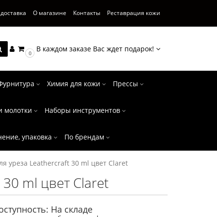
 доставка
О магазине
Контакты
Реставрация кожи
В каждом заказе Вас ждет подарок!
0
Фурнитура
Химия для кожи
Прессы
и молотки
Наборы инструментов
нение, упаковка
По брендам
ля уреза Leathercraft 30 ml цвет Claret
 30 ml цвет Claret
оступность: На складе