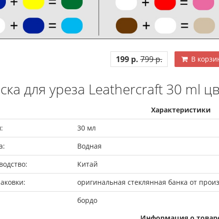
199 р.
799 р.
В корзи
ска для уреза Leathercraft 30 ml ц
Характеристики
:
30 мл
а:
Водная
водство:
Китай
аковки:
оригинальная стеклянная банка от прои
бордо
Информация о товар