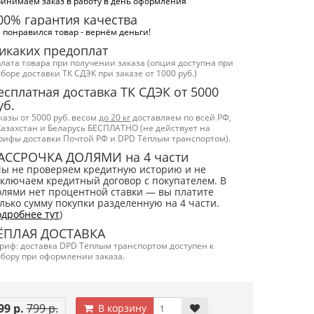
инимаем заказ в работу в день оформления
00% гарантия качества
 понравился товар - вернём деньги!
икаких предоплат
лата товара при получении заказа (опция доступна при
боре доставки ТК СДЭК при заказе от 1000 руб.)
есплатная доставка ТК СДЭК от 5000
уб.
казы от 5000 руб. весом
до 20 кг
доставляем по всей РФ,
Казахстан и Беларусь БЕСПЛАТНО (не действует на
рифы доставки Почтой РФ и DPD Тёплым транспортом).
АССРОЧКА ДОЛЯМИ на 4 части
Мы не проверяем кредитную историю и не
ключаем кредитный договор с покупателем. В
лями нет процентной ставки — вы платите
лько сумму покупки разделенную на 4 части.
дробнее тут
)
ЁПЛАЯ ДОСТАВКА
риф: доставка DPD Тёплым транспортом доступен к
бору при оформлении заказа.
99 р.
799 р.
В корзину