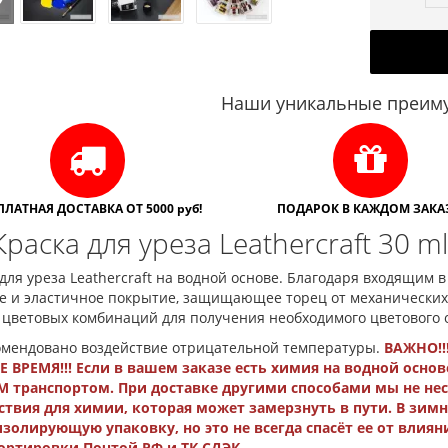
Наши уникальные преиму
ПЛАТНАЯ ДОСТАВКА ОТ 5000 руб!
ПОДАРОК В КАЖДОМ ЗАКАЗ
Краска для уреза Leathercraft 30 m
для уреза Leathercraft на водной основе. Благодаря входящим 
е и эластичное покрытие, защищающее торец от механических
 цветовых комбинаций для получения необходимого цветового о
омендовано воздействие отрицательной температуры.
ВАЖНО!!
 ВРЕМЯ!!!
Если в вашем заказе есть химия на водной основ
 транспортом. При доставке другими способами мы не нес
ствия для химии, которая может замерзнуть в пути. В зи
золирующую упаковку, но это не всегда спасёт ее от влия
ортировки Почтой РФ и ТК СДЭК.