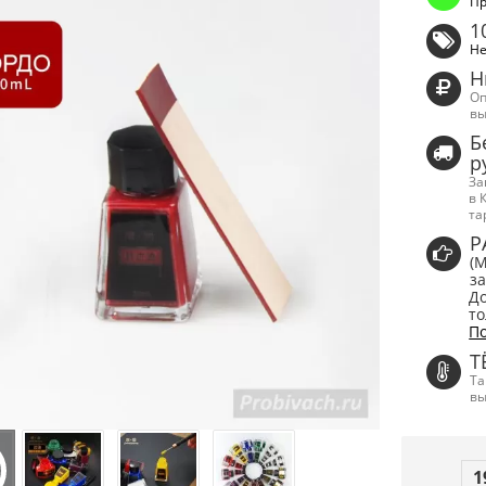
Пр
1
Не
Н
Оп
вы
Б
р
За
в 
та
Р
(
за
До
то
По
Т
Та
вы
1