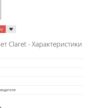
ну
вет Claret - Характеристики
зводителя
е