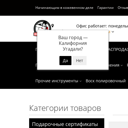
Начинающим в кожевенном деле
Гарантии
Отзы
Офис работает: понедельн
Калифорния
Написать нам
Ваш город —
Калифорния
Угадали?
Подарочные сертификаты
СУПЕР РАСПРОДА
Пробойники
Инструмент для тиснения
Прочие инструменты
Воск полировочный
Категории товаров
Подарочные сертификаты