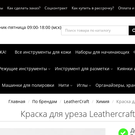
вы
Как сделать заказ?
Соцконтракт
Как купить в рассрочку?
Оплата и
ик-пятница 09:00-18:00 (мск)
ЖА!
Все инструменты для кожи
Наборы для начинающих
Режущие инструменты
Инструмент для разметки
Киянки 
Машинки для полировки
Нити
Иглы
Органайзеры, хра
Главная
По брендам
LeatherCraft
Химия
Краска д
Краска для уреза Leathercraft
Д