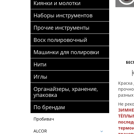
Киянки и молотки
Наборы инструментов
Прочие инструменты
Воск полировочный
Машинки для полировки
БЕС
Нити
Иглы
Краска 
Органайзеры, хранение,
прочно
упаковка
разных
Не рек
По брендам
ЗИМНЕЕ
ТЁПЛЫМ
Пробивач
послед
термои
ALCOR
трансп