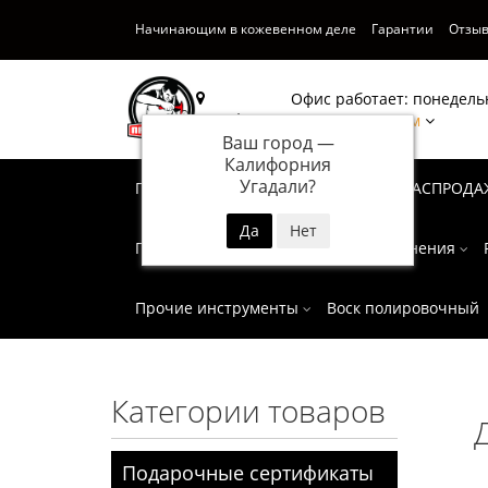
Начинающим в кожевенном деле
Гарантии
Отзы
Офис работает: понедельн
Калифорния
Написать нам
Ваш город —
Калифорния
Угадали?
Подарочные сертификаты
СУПЕР РАСПРОДА
Пробойники
Инструмент для тиснения
Прочие инструменты
Воск полировочный
Категории товаров
Подарочные сертификаты