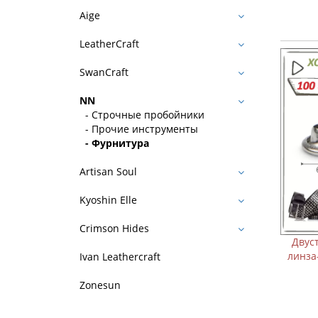
Aige
LeatherCraft
SwanCraft
NN
- Строчные пробойники
- Прочие инструменты
- Фурнитура
Artisan Soul
Kyoshin Elle
Crimson Hides
Двусторонни
линза-линза 
Ivan Leathercraft
Zonesun
1
В