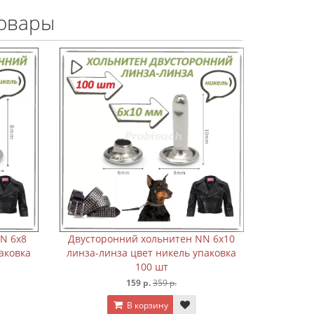
овары
Двусторонний хольнитен NN 6х8
Двусторонний х
линза-линза цвет никель упаковка
линза-линза цв
100 шт
10
159 р.
359 р.
159 
В корзину
В ко