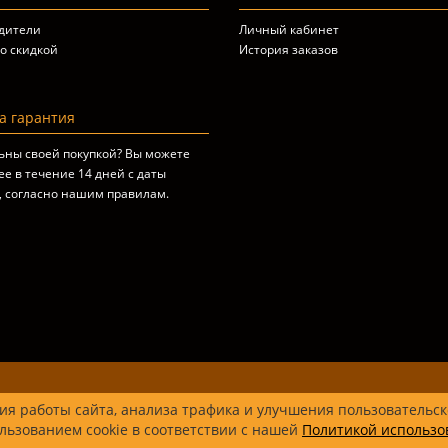
дители
Личный кабинет
о скидкой
История заказов
 гарантия
ьны своей покупкой? Вы можете
ее в течение 14 дней с даты
, согласно
нашим правилам
.
я работы сайта, анализа трафика и улучшения пользовательск
льзованием cookie в соответствии с нашей
Политикой использо