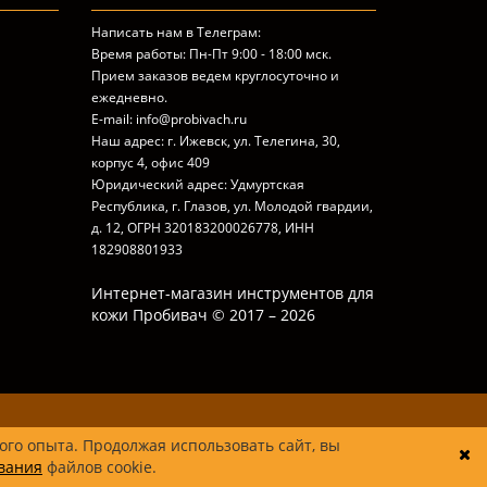
Написать нам в Телеграм:
Время работы: Пн-Пт 9:00 - 18:00 мск.
Прием заказов ведем круглосуточно и
ежедневно.
E-mail: info@probivach.ru
Наш адрес: г. Ижевск, ул. Телегина, 30,
корпус 4, офис 409
Юридический адрес: Удмуртская
Республика, г. Глазов, ул. Молодой гвардии,
д. 12, ОГРН 320183200026778, ИНН
182908801933
Интернет-магазин инструментов для
кожи Пробивач © 2017 – 2026
ого опыта. Продолжая использовать сайт, вы
вания
файлов cookie.