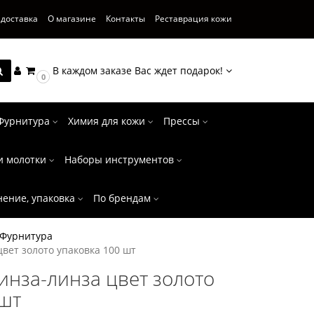
 доставка
О магазине
Контакты
Реставрация кожи
В каждом заказе Вас ждет подарок!
0
Фурнитура
Химия для кожи
Прессы
и молотки
Наборы инструментов
нение, упаковка
По брендам
Фурнитура
вет золото упаковка 100 шт
инза-линза цвет золото
 шт