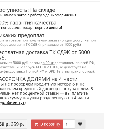
оступность: На складе
инимаем заказ в работу в день оформления
00% гарантия качества
 понравился товар - вернём деньги!
икаких предоплат
лата товара при получении заказа (опция доступна при
боре доставки ТК СДЭК при заказе от 1000 руб.)
есплатная доставка ТК СДЭК от 5000
уб.
казы от 5000 руб. весом
до 20 кг
доставляем по всей РФ,
Казахстан и Беларусь БЕСПЛАТНО (не действует на
рифы доставки Почтой РФ и DPD Тёплым транспортом).
АССРОЧКА ДОЛЯМИ на 4 части
Мы не проверяем кредитную историю и не
ключаем кредитный договор с покупателем. В
лями нет процентной ставки — вы платите
лько сумму покупки разделенную на 4 части.
дробнее тут
)
59 р.
359 р.
В корзину