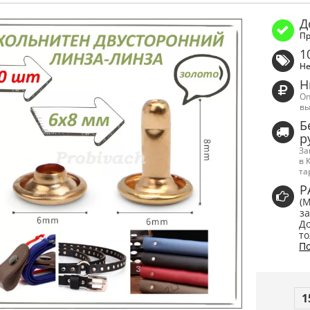
Д
Пр
1
Не
Н
Оп
вы
Б
р
За
в 
та
Р
(
за
До
то
По
1