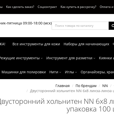
вы
Как сделать заказ?
Соцконтракт
Как купить в рассрочку?
Оплата и
ик-пятница 09:00-18:00 (мск)
ЖА!
Все инструменты для кожи
Наборы для начинающих
Режущие инструменты
Инструмент для разметки
Киянки 
Машинки для полировки
Нити
Иглы
Органайзеры, хра
Главная
По брендам
NN
Двусторонний хольнитен NN 6х8 линза-линза ц
Двусторонний хольнитен NN 6х8 л
упаковка 100