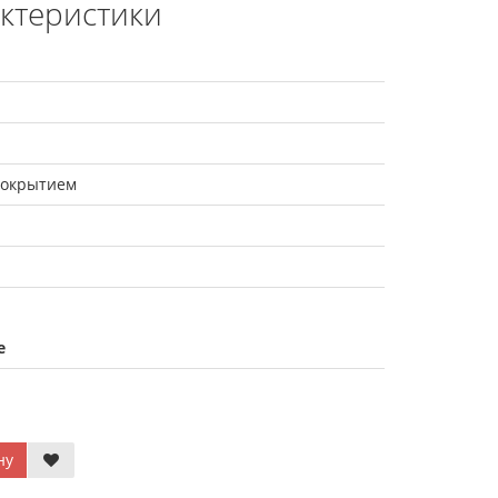
актеристики
покрытием
е
ну