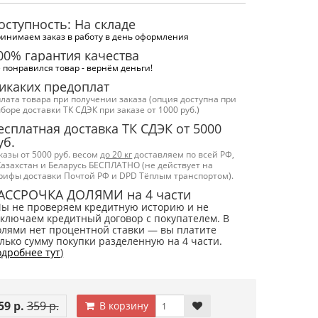
оступность: На складе
инимаем заказ в работу в день оформления
00% гарантия качества
 понравился товар - вернём деньги!
икаких предоплат
лата товара при получении заказа (опция доступна при
боре доставки ТК СДЭК при заказе от 1000 руб.)
есплатная доставка ТК СДЭК от 5000
уб.
казы от 5000 руб. весом
до 20 кг
доставляем по всей РФ,
Казахстан и Беларусь БЕСПЛАТНО (не действует на
рифы доставки Почтой РФ и DPD Тёплым транспортом).
АССРОЧКА ДОЛЯМИ на 4 части
Мы не проверяем кредитную историю и не
ключаем кредитный договор с покупателем. В
лями нет процентной ставки — вы платите
лько сумму покупки разделенную на 4 части.
дробнее тут
)
59 р.
359 р.
В корзину