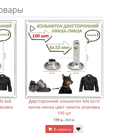
овары
усторонний хольнитен NN 6х8
Двусторонний хольнитен
за-линза цвет никель упаковка
линза-линза цвет никель 
100 шт
100 шт
159 р.
359 р.
159 р.
359 р.
В корзину
В корзину