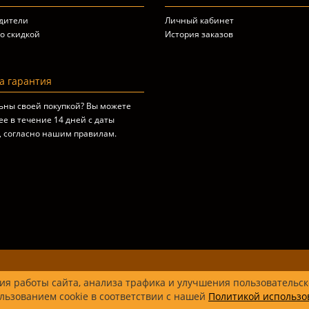
дители
Личный кабинет
о скидкой
История заказов
 гарантия
ьны своей покупкой? Вы можете
ее в течение 14 дней с даты
, согласно
нашим правилам
.
я работы сайта, анализа трафика и улучшения пользовательск
льзованием cookie в соответствии с нашей
Политикой использо