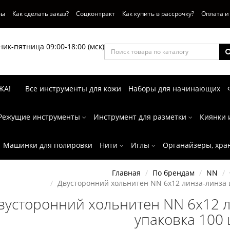
вы
Как сделать заказ?
Соцконтракт
Как купить в рассрочку?
Оплата и
ик-пятница 09:00-18:00 (мск)
ЖА!
Все инструменты для кожи
Наборы для начинающих
Режущие инструменты
Инструмент для разметки
Киянки 
Машинки для полировки
Нити
Иглы
Органайзеры, хра
Главная
По брендам
NN
Двусторонний хольнитен NN 6х12 линза-линза 
вусторонний хольнитен NN 6х12 л
упаковка 100