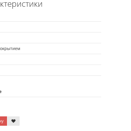
актеристики
покрытием
е
ну