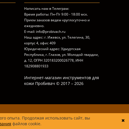
Написать нам в Телеграм:
Время работы: Пн-Пт 9:00 - 18:00 мск.
Прием заказов ведем круглосуточно и
ежедневно.
E-mail: info@probivach.ru
Наш адрес: г. Ижевск, ул. Телегина, 30,
корпус 4, офис 409
Юридический адрес: Удмуртская
Республика, г. Глазов, ул. Молодой гвардии,
д. 12, ОГРН 320183200026778, ИНН
182908801933
Интернет-магазин инструментов для
кожи Пробивач © 2017 – 2026
ого опыта. Продолжая использовать сайт, вы
вания
файлов cookie.