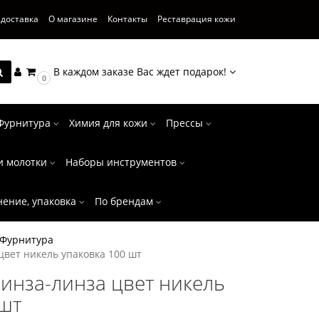
 доставка
О магазине
Контакты
Реставрация кожи
В каждом заказе Вас ждет подарок!
0
Фурнитура
Химия для кожи
Прессы
и молотки
Наборы инструментов
нение, упаковка
По брендам
Фурнитура
цвет никель упаковка 100 шт
инза-линза цвет никель
 шт