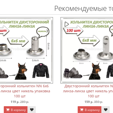
Рекомендуемые т
ен NN 5х6
Двусторонний хольнитен NN 6х6
Дв
ь упаковка
линза-линза цвет никель упаковка
лин
100 шт
119 р.
289 р.
В корзину