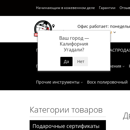
Начинающим в кожевенном деле
Гарантии
Отзы
Офис работает: понедельн
Калифорния
Написать нам
Ваш город —
Калифорния
Угадали?
Подарочные сертификаты
СУПЕР РАСПРОДА
Пробойники
Инструмент для тиснения
Прочие инструменты
Воск полировочный
Категории товаров
Д
Подарочные сертификаты