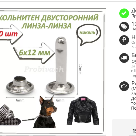
Д
Пр
1
Не
Н
Оп
вы
Б
р
За
в 
та
Р
(
за
До
то
По
1