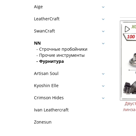
Aige
LeatherCraft
SwanCraft
NN
- Строчные пробойники
- Прочие инструменты
- Фурнитура
Artisan Soul
Kyoshin Elle
Crimson Hides
Двусторонний хольнит
линза-линза цвет никел
Ivan Leathercraft
100 шт
Zonesun
119 р.
289 р.
В корзину