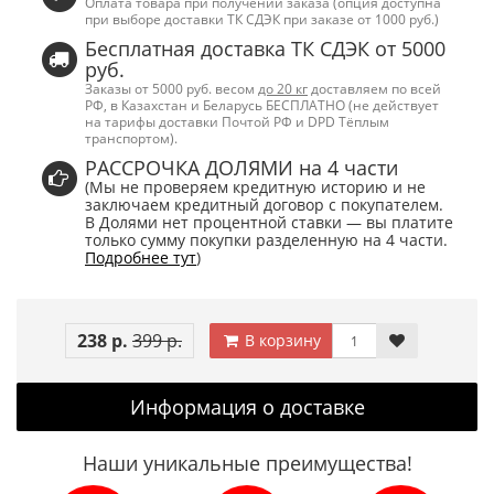
Оплата товара при получении заказа (опция доступна
при выборе доставки ТК СДЭК при заказе от 1000 руб.)
Бесплатная доставка ТК СДЭК от 5000
руб.
Заказы от 5000 руб. весом
до 20 кг
доставляем по всей
РФ, в Казахстан и Беларусь БЕСПЛАТНО (не действует
на тарифы доставки Почтой РФ и DPD Тёплым
транспортом).
РАССРОЧКА ДОЛЯМИ на 4 части
(Мы не проверяем кредитную историю и не
заключаем кредитный договор с покупателем.
В Долями нет процентной ставки — вы платите
только сумму покупки разделенную на 4 части.
Подробнее тут
)
238 р.
399 р.
В корзину
Информация о доставке
Наши уникальные преимущества!