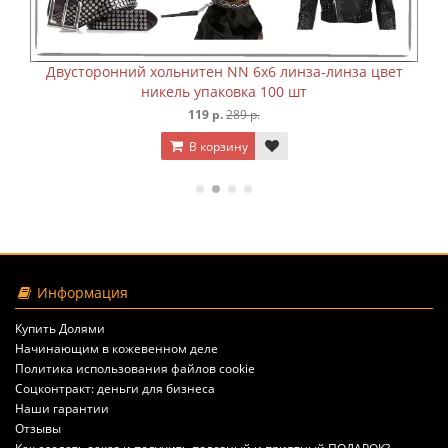
а-линза цвет
Двусторонний хольнитен NN 6х8 линза-ли
никель упаковка 100 шт
159 р.
359 р.
В корзину
Информация
Купить Долями
Начинающим в кожевенном деле
Политика использования файлов cookie
Соцконтракт: деньги для бизнеса
Наши гарантии
Отзывы