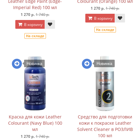
Leather Edge Paint (Edge-
Colourant (Orange) 100 мл
Imperial Red) 100 мл
1 270 р.
1 740 р.
1 270 р.
1 740 р.
В корзину
В корзину
На складе
На складе
Новинка
Новинка
Краска для кожи Leather
Средcтво для подготовки
Colourant (Navy Blue) 100
кожи к покраске Leather
мл
Solvent Cleaner в РОЗЛИВ
100 мл
1 270 р.
1 740 р.