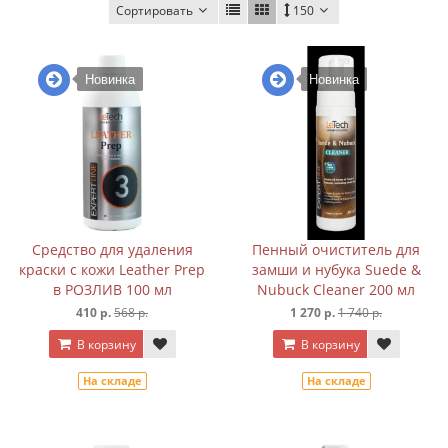
Сортировать
150
Новинка
Новинка
Средство для удаления
Пенный очиститель для
краски с кожи Leather Prep
замши и нубука Suede &
в РОЗЛИВ 100 мл
Nubuck Cleaner 200 мл
410 р.
568 р.
1 270 р.
1 740 р.
В корзину
В корзину
На складе
На складе