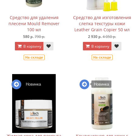
Средство для удаления
Средство для изготовления
плесени Mould Remover
слепка текстуры кожи
100 мл
Leather Grain Copier 50 мл
580 р.
790 р.
2 930 р.
4 050 р.
В корзину
В корзину
На складе
На складе
Новинка
Новинка
Жидкая кожа для ремонта
Кондиционер для кожи с