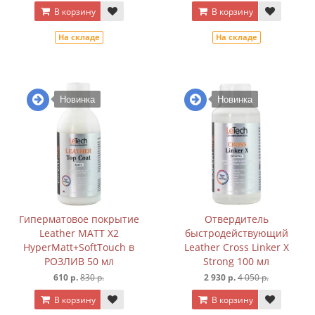
В корзину
В корзину
На складе
На складе
Новинка
Новинка
Гиперматовое покрытие
Отвердитель
Leather MATT X2
быстродействующий
HyperMatt+SoftTouch в
Leather Cross Linker X
РОЗЛИВ 50 мл
Strong 100 мл
610 р.
830 р.
2 930 р.
4 050 р.
В корзину
В корзину