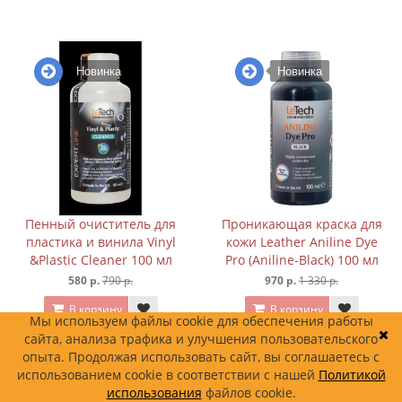
Новинка
Новинка
Пенный очиститель для
Проникающая краска для
пластика и винила Vinyl
кожи Leather Aniline Dye
&Plastic Cleaner 100 мл
Pro (Aniline-Black) 100 мл
580 р.
790 р.
970 р.
1 330 р.
В корзину
В корзину
Мы используем файлы cookie для обеспечения работы
сайта, анализа трафика и улучшения пользовательского
опыта. Продолжая использовать сайт, вы соглашаетесь с
использованием cookie в соответствии с нашей
Политикой
использования
файлов cookie.